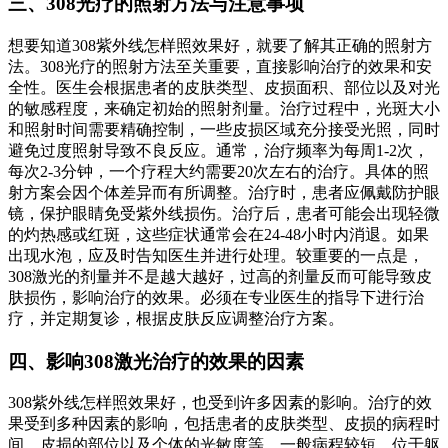
三、308光疗的照射方法与注意事项
想要知道308紫外线怎样照效果好，就要了解其正确的照射方
法。308光疗的照射方法至关重要，直接影响治疗的效果和安
全性。医生会根据患者的皮肤类型、皮损面积、部位以及对光
的敏感程度，来确定初始的照射剂量。治疗过程中，光斑大小
和照射时间需要精确控制，一些皮损区域充分接受光照，同时
避免过度照射导致不良反应。通常，治疗频率为每周1-2次，
每次2-3分钟，一个疗程大约需要20次左右的治疗。具体的照
射方案会因个体差异而有所调整。治疗时，患者应佩戴防护眼
镜，保护眼睛免受紫外线损伤。治疗后，患者可能会出现轻微
的灼热感或红斑，这些症状通常会在24-48小时内消退。如果
出现水泡，应及时告知医生并进行处理。较重要的一点是，
308激光的剂量并不是越大越好，过高的剂量反而可能导致皮
肤损伤，影响治疗的效果。必须在专业医生的指导下进行治
疗，并定期复诊，根据皮肤反应调整治疗方案。
四、影响308激光治疗的效果的因素
308紫外线怎样照效果好，也受到许多因素的影响。治疗的效
果受到多种因素的影响，包括患者的皮肤类型、皮损的病程时
间、皮损的部位以及个体的光敏度等。一般病程较短、位于躯