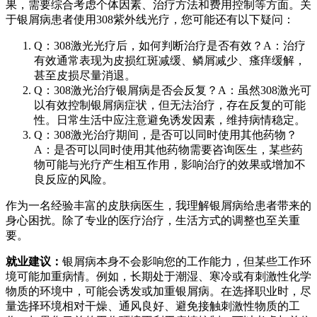
果，需要综合考虑个体因素、治疗方法和费用控制等方面。关
于银屑病患者使用308紫外线光疗，您可能还有以下疑问：
Q：308激光光疗后，如何判断治疗是否有效？A：治疗
有效通常表现为皮损红斑减缓、鳞屑减少、瘙痒缓解，
甚至皮损尽量消退。
Q：308激光治疗银屑病是否会反复？A：虽然308激光可
以有效控制银屑病症状，但无法治疗，存在反复的可能
性。日常生活中应注意避免诱发因素，维持病情稳定。
Q：308激光治疗期间，是否可以同时使用其他药物？
A：是否可以同时使用其他药物需要咨询医生，某些药
物可能与光疗产生相互作用，影响治疗的效果或增加不
良反应的风险。
作为一名经验丰富的皮肤病医生，我理解银屑病给患者带来的
身心困扰。除了专业的医疗治疗，生活方式的调整也至关重
要。
就业建议：
银屑病本身不会影响您的工作能力，但某些工作环
境可能加重病情。例如，长期处于潮湿、寒冷或有刺激性化学
物质的环境中，可能会诱发或加重银屑病。在选择职业时，尽
量选择环境相对干燥、通风良好、避免接触刺激性物质的工