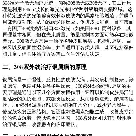
308准分子激光治疗系统，简称308激光或308光疗，其工作原
理是利用308nm波长的激光光束科学照射银屑病皮损区域。这
种特定波长的光能够有效刺激皮肤内的黑素细胞增殖，并调节
局部免疫功能，从而减缓炎症反应，促进皮损消退。目前市面
上有国产308激光和进口308激光（如美国308）两种设备，其
原理基本相同，但在光束质量、能量控制等方面可能存在细微
差异。308激光通常用于治疗多种皮肤疾病，包括银屑病、白
癜风以及顽固性湿疹等，并且适用于各类人群，甚至包括孕妇
和儿童，但具体治疗方案需由医生评估后决定。
二、308紫外线治疗银屑病的原理
银屑病是一种慢性、反复性的皮肤疾病，其发病机制复杂，涉
及遗传、免疫和环境等多种因素。308紫外线治疗银屑病的主
要原理是通过以下几个方面发挥作用：它可以抑制皮肤局部过
度活跃的免疫细胞，减缓炎症反应，从而缓解红斑、鳞屑等症
状。308紫外线能够促进表皮细胞正常分化，减少异常增生，
使皮肤恢复正常结构。它还能刺激黑素细胞生成，改善皮损部
位的色素沉着，使肤色更加均匀。308紫外线可以有针对性地
治疗银屑病，改善患者的临床症状。