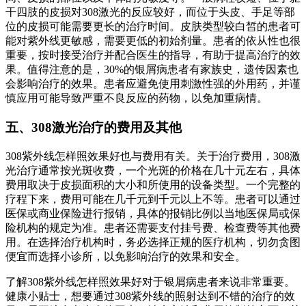
干四肢的皮损对308激光的反应较好，而位于头皮、手足等部
位的皮损可能需要更长的治疗时间。皮肤类型较白皙的患者可
能对紫外线更敏感，需要更低的初始剂量。患者的依从性也很
重要，按时接受治疗并配合医生的指导，有助于提高治疗的效
果。值得注意的是，30%的银屑病患者有家族史，遗传因素也
会影响治疗的效果。患者应避免使用刺激性强的外用药，并谨
慎应用可能导致严重不良反应的药物，以免加重病情。
五、308激光治疗的费用及其他
308紫外线怎样照效果好也与费用有关。关于治疗费用，308激
光治疗通常按光斑收费，一个光斑的价格在几十元左右，具体
费用取决于皮损面积的大小和所使用的设备类型。一个完整的
疗程下来，费用可能在几千元到千元以上不等。患者可以通过
医保或商业保险进行报销，具体的报销比例以当地医保局或保
险机构的规定为准。患者还需要支付挂号费、检查费等其他费
用。在选择治疗机构时，务必选择正规的医疗机构，切勿贪图
便宜而选择小诊所，以免影响治疗的效果和安全。
了解308紫外线怎样照效果好对于银屑病患者来说非常重要。
健康小贴士，想要通过308紫外线的照射达到不错的治疗的效