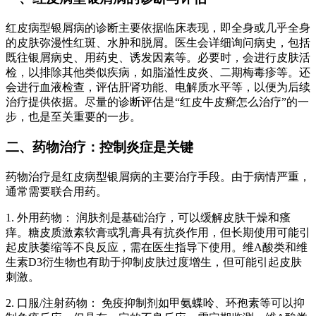
红皮病型银屑病的诊断主要依据临床表现，即全身或几乎全身
的皮肤弥漫性红斑、水肿和脱屑。医生会详细询问病史，包括
既往银屑病史、用药史、诱发因素等。必要时，会进行皮肤活
检，以排除其他类似疾病，如脂溢性皮炎、二期梅毒疹等。还
会进行血液检查，评估肝肾功能、电解质水平等，以便为后续
治疗提供依据。尽量的诊断评估是“红皮牛皮癣怎么治疗”的一
步，也是至关重要的一步。
二、药物治疗：控制炎症是关键
药物治疗是红皮病型银屑病的主要治疗手段。由于病情严重，
通常需要联合用药。
1. 外用药物： 润肤剂是基础治疗，可以缓解皮肤干燥和瘙
痒。糖皮质激素软膏或乳膏具有抗炎作用，但长期使用可能引
起皮肤萎缩等不良反应，需在医生指导下使用。维A酸类和维
生素D3衍生物也有助于抑制皮肤过度增生，但可能引起皮肤
刺激。
2. 口服/注射药物： 免疫抑制剂如甲氨蝶呤、环孢素等可以抑