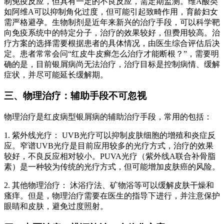
制免疫反应，但具有一定的不良反应，需定期监测。维A酸类
如阿维A可以抑制角化过度，但可能引起致畸作用，育龄妇女
需严格避孕。生物制剂是近年来新兴的治疗手段，可以科学靶
向免疫系统中的特定分子，治疗的效果较好，但费用较高。治
疗方案的选择需要根据患者的具体情况，由医生综合评估后决
定。患者常常会问“红皮牛皮癣怎么治疗才能断根？”，需要明
确的是，目前银屑病尚无法治疗，治疗目标是控制病情、缓解
症状，并尽可能延长缓解期。
三、物理治疗：辅助手段不可忽视
物理治疗是红皮病型银屑病的辅助治疗手段，常用的包括：
1. 紫外线光疗： UVB光疗可以抑制皮肤细胞的增殖和炎症反
应。窄谱UVB光疗是目前应用较多的光疗方式，治疗的效果
较好，不良反应相对较小。PUVA光疗（紫外线A联合补骨脂
素）是一种较为传统的光疗方式，但可能增加皮肤癌的风险。
2. 其他物理治疗： 沐浴疗法、矿物浴等可以缓解皮肤干燥和
瘙痒。但是，物理治疗需要在医生的指导下进行，并注意保护
眼睛和皮肤，避免过度照射。