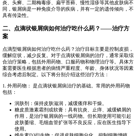
炎、头癣、二期梅毒疹、扁平苔藓、慢性湿疹等其他皮肤病不
同，银屑病是一种免疫介导的疾病，并有一定的遗传倾向，不
具有传染性。
二、点滴状银屑病如何治疗吃什么药？——治疗方
案
点滴型银屑病如何治疗吃什么药？治疗目标主要是控制皮损，
缓解症状，减少反复。对于点滴状银屑病的治疗，通常采取综
合治疗策略，包括外用药物、口服药物和物理治疗等。具体方
案需要医生根据患者的病情严重程度、年龄、身体状况等因素
综合考虑后制定。以下将分别介绍这些治疗方法：
1. 外用药物： 是点滴状银屑病治疗的基础。常用的外用药物
包括：
润肤剂：保持皮肤滋润，减缓瘙痒和干燥。
糖皮质激素霜剂或软膏：具有抗炎、止痒、减缓鳞屑的
作用，是治疗银屑病的一线药物。但长期使用可能引起
皮肤萎缩、毛细血管扩张等不良反应，应在医生指导下
使用。
维生素D3衍生物：促进皮肤细胞分化，抑制细胞增殖，