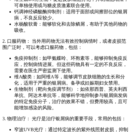
可单独使用或与糖皮质激素联合使用。
钙调神经磷酸酶抑制剂：适用于面部或间擦部位的银屑
病，不良反应较少。
水杨酸软膏：能够软化和去除鳞屑，有助于其他药物的
吸收。
2. 口服药物： 当外用药物无法有效控制病情时，或者皮损范
围广泛时，可以考虑口服药物，包括：
免疫抑制剂：如甲氨蝶呤、环孢素等，能够抑制免疫反
应，控制病情进展。但这些药物具有一定的不良反应，
需要在医生严密监测下使用。
维A酸类：如阿维A等，能够调节皮肤细胞的生长和分
化，适用于严重的银屑病。备孕或妊娠期妇女禁用。
生物制剂（靶向免疫调节剂）：如依那西普、英夫利西
单抗、阿达木单抗等，能够科学地抑制参与银屑病发病
的特定免疫分子，治疗的效果不错，但费用较高，且可
能增加感染的风险。
3. 物理治疗： 光疗是治疗银屑病的重要手段，常用的包括：
窄波UVB光疗：通过特定波长的紫外线照射皮损，抑制