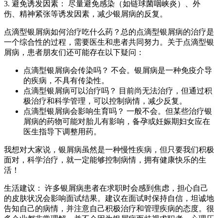
3. 避免诱发因素： 尽量避免感染（如链球菌咽峡炎）、外
伤、精神紧张等诱发因素，减少银屑病的反复。
点滴型银屑病如何治疗吃什么药？总的点滴型银屑病的治疗是
一个综合性的过程，需要医生和患者共同努力。关于点滴型银
屑病，患者朋友们还可能存在以下疑问：
点滴型银屑病会传染吗？ 不会。银屑病是一种免疫介导
的疾病，不具有传染性。
点滴型银屑病可以治疗吗？ 目前尚无法治疗，但通过积
极治疗和科学管理，可以控制病情，减少反复。
点滴型银屑病会影响生育吗？ 一般不会。但某些治疗银
屑病的药物可能对胎儿有影响，备孕或妊娠期妇女应在
医生指导下调整用药。
我想对大家说，银屑病虽然是一种慢性疾病，但只要我们积极
面对，科学治疗，就一定能够控制病情，拥有健康快乐的生
活！
生活建议： 许多银屑病患者在求职时会感到焦虑，担心自己
的皮肤状况会影响面试结果。建议在面试时保持自信，坦诚地
告知自己的病情，并注意自己积极治疗和管理疾病的态度。很