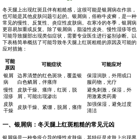
冬天腿上出现红斑且伴有粗糙感，这很可能是银屑病在作祟，
也可能是其他皮肤问题引起的。银屑病，俗称牛皮癣，是一种
常见的慢性、反复性、炎症性皮肤病。在寒冷的冬季，银屑病
更容易加重或反复。除了银屑病，脂溢性皮炎、慢性湿疹等也
可能导致腿部出现类似症状，需要专业医生进行鉴别诊断。以
下表格简单概括了可能导致冬天腿上红斑粗糙的原因及可能的
应对措施：
可能
可能症状
可能应对
原因
银屑
边界清楚的红色斑块，覆盖银
保湿润肤，外用或口
病
白色鳞屑，伴瘙痒
服药物，光疗
慢性
皮肤干燥、瘙痒，红斑，脱
避免刺激，保湿，外
湿疹
屑，可能出现渗出
用激素类药膏
皮肤
加强保湿，避免过度
皮肤干燥、紧绷，脱屑，瘙痒
干燥
清洁
一、银屑病：冬天腿上红斑粗糙的常见元凶
银屑病是一种免疫介导的慢性皮肤病，其特征是皮肤上出现界