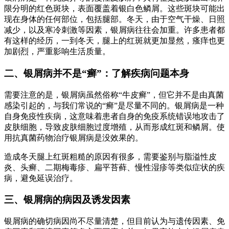
限分明的红色斑块，表面覆盖着银白色鳞屑。这些斑块可能出
现在身体的任何部位，包括腿部。冬天，由于空气干燥、日照
减少，以及寒冷刺激等因素，银屑病往往会加重。许多患者都
有这样的经历，一到冬天，腿上的红斑就更加显然，瘙痒也更
加剧烈，严重影响生活质量。
二、银屑病并不是“癣”：了解疾病问题本身
需要注意的是，银屑病虽然俗称“牛皮癣”，但它并不是由真菌
感染引起的，与我们常说的“癣”是尽量不同的。银屑病是一种
自身免疫性疾病，这意味着患者自身的免疫系统错误地攻击了
皮肤细胞，导致皮肤细胞过度增殖，从而形成红斑和鳞屑。使
用抗真菌药物治疗银屑病是没效果的。
造成冬天腿上红斑粗糙的原因有很多，需要鉴别与脂溢性皮
炎、头癣、二期梅毒疹、扁平苔藓、慢性湿疹等类似症状的疾
病，避免延误治疗。
三、银屑病的病因及诱发因素
银屑病的确切病因尚不尽量清楚，但目前认为与遗传因素、免