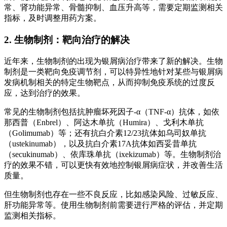
常、肾功能异常、骨髓抑制、血压升高等，需要定期监测相关
指标，及时调整用药方案。
2. 生物制剂：靶向治疗的解决
近年来，生物制剂的出现为银屑病治疗带来了新的解决。生物
制剂是一类靶向免疫调节剂，可以特异性地针对某些与银屑病
发病机制相关的特定生物靶点，从而抑制免疫系统的过度反
应，达到治疗的效果。
常见的生物制剂包括抗肿瘤坏死因子-α（TNF-α）抗体，如依
那西普（Enbrel）、阿达木单抗（Humira）、戈利木单抗
（Golimumab）等；还有抗白介素12/23抗体如乌司奴单抗
（ustekinumab），以及抗白介素17A抗体如西妥昔单抗
（secukinumab）、依库珠单抗（ixekizumab）等。生物制剂治
疗的效果不错，可以更快有效地控制银屑病症状，并改善生活
质量。
但生物制剂也存在一些不良反应，比如感染风险、过敏反应、
肝功能异常等。使用生物制剂前需要进行严格的评估，并定期
监测相关指标。