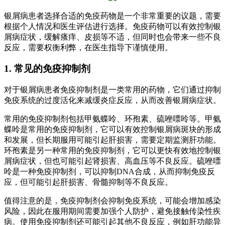
银屑病患者选择合适的免疫药物是一个非常重要的议题，需要
根据个人情况和医生评估进行选择。免疫药物可以有效控制银
屑病症状，缓解瘙痒、皮损等不适，但同时也会带来一些不良
反应，需要权衡利弊，在医生指导下谨慎使用。
1. 常见的免疫抑制剂
对于银屑病患者免疫抑制剂是一类常用的药物，它们通过抑制
免疫系统的过度活化来减缓炎症反应，从而改善银屑病症状。
常用的免疫抑制剂包括甲氨蝶呤、环孢素、硫唑嘌呤等。甲氨
蝶呤是常用的免疫抑制剂，它可以有效控制银屑病斑块的形成
和发展，但长期服用可能引起肝损害，需要定期监测肝功能。
环孢素是另一种常用的免疫抑制剂，它可以更快有效地控制银
屑病症状，但也可能引起肾损害、高血压等不良反应。硫唑嘌
呤是一种免疫抑制剂，可以抑制DNA合成，从而抑制免疫反
应，但可能引起肝损害、骨髓抑制等不良反应。
值得注意的是，免疫抑制剂会抑制免疫系统，可能会增加感染
风险，因此在服用期间需要加强个人防护，避免接触传染性疾
病。使用免疫抑制剂还可能引起其他不良反应，例如肝功能异