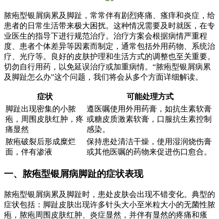
脓疱型银屑病累及脚趾，常常伴有剧烈疼痛、瘙痒和炎症，给
患者的日常生活带来极大困扰。这种情况需要及时就医，在专
业医生的指导下进行规范治疗。治疗方案会根据病情严重程
度、患者个体差异等因素而制定，通常包括外用药物、系统治
疗、光疗等。良好的皮肤护理和生活方式的调整也至关重要。
切勿自行用药，以免延误治疗或加重病情。“脓疱型银屑病累
及脚趾怎么办”这个问题，我们将会从多个方面详细解读。
症状
可能处理方式
脚趾出现密集的小脓
遵医嘱使用外用药膏，如抗生素软膏
疱，周围皮肤红肿，疼
或糖皮质激素软膏，口服抗生素控制
痛显然
感染。
脓疱破裂后形成糜烂
保持患处清洁干燥，使用湿润烧伤膏
面，伴有渗液
或其他医嘱的药物来促进伤口愈合。
一、脓疱型银屑病脚趾的症状表现
脓疱型银屑病累及脚趾时，患处皮肤会出现不错变化。典型的
症状包括：脚趾皮肤出现许多针头大小至米粒大小的无菌性脓
疱，脓疱周围皮肤红肿、炎症显然，并伴有显然的疼痛和瘙