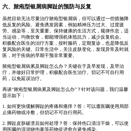
六、脓疱型银屑病脚趾的预防与反复
虽然目前无法尽量治疗脓疱型银屑病，但可以通过一些措施降
低反复的风险。避免诱发因素，例如精神压力过大、过度疲
劳、感染等，至关重要。保持健康的生活方式，规律作息，适
当运动，均衡饮食，都能增强机体抵抗力，减少反复机会。
积极配合医生的治疗方案，按时服药，定期复诊，也是降低反
复风险的关键。日常生活中，关注皮肤变化，发现异常及时就
医，对于疾病的早期干预非常重要。
脓疱型银屑病累及脚趾怎么办？关键在于及早发现，及早治
疗，并做好日常护理，积极配合医生治疗。切记不可自行用
药，以免延误治疗。
再谈“脓疱型银屑病累及脚趾怎么办”？针对该问题，我们温馨
提示如下：
1. 如何更快缓解脚趾的疼痛和瘙痒？答：可以遵医嘱使用局部
止痛药物或冷敷，但切记不可自行用药。
2. 脚趾皮肤破溃后如何处理？答：保持伤口清洁干燥，可以使
用医嘱的湿润烧伤膏等药物促进愈合避免感染。