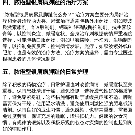
四、脓疱型银屑病脚趾的治疗方案
“脓疱型银屑病累及脚趾怎么办？” 治疗方案主要分为局部治
疗和全身治疗两大类。局部治疗通常包括外用药物，例如糖皮
质激素霜剂、维A酸制剂、钙调神经磷酸酶抑制剂、抗生素软
膏等，以控制炎症、减缓症状。全身治疗则根据病情严重程度
选择，可能包括口服药物，例如甲氨蝶呤、环孢素、生物制剂
等，以抑制免疫反应，控制病情发展。光疗，如窄波紫外线B
照射，也是有效的治疗方法。治疗方案的选择，需由专业医生
根据患者的具体情况制定。
五、脓疱型银屑病脚趾的日常护理
除了积极的药物治疗，日常护理也对改善病情、减缓症状至关
重要。保持患处清洁干燥，避免搔抓，选择透气性好的棉质袜
子，避免穿紧身鞋，这些措施都有助于减缓炎症和不适。脚趾
需要保持干燥，使用温水清洗，避免使用刺激性强的肥皂或清
洁剂。保持良好的卫生习惯，避免感染，也非常重要。需要避
免过度劳累，保证充足的睡眠，增强抵抗力。健康的饮食习
惯，有规律的锻炼以及积极乐观的心态对疾病的控制也起到良
好的辅助作用。