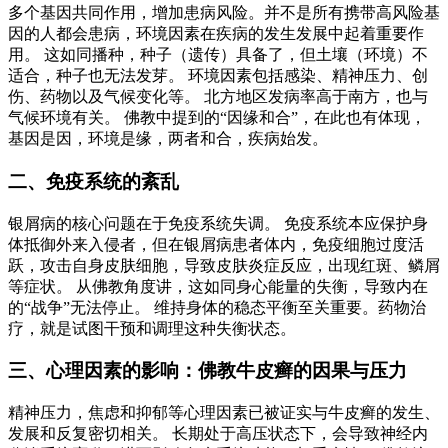
多个基因共同作用，增加患病风险。并不是所有携带高风险基
因的人都会患病，环境因素在疾病的发生发展中起着重要作
用。 这如同播种，种子（遗传）具备了，但土壤（环境）不
适合，种子也无法发芽。 环境因素包括感染、精神压力、创
伤、药物以及气候变化等。 北方地区发病率高于南方，也与
气候环境有关。 佛教中提到的“因缘和合”，在此也有体现，
基因是因，环境是缘，两者和合，疾病始发。
二、免疫系统的紊乱
银屑病的核心问题在于免疫系统失调。 免疫系统本应保护身
体抵御外来入侵者，但在银屑病患者体内，免疫细胞过度活
跃，攻击自身皮肤细胞，导致皮肤炎症反应，出现红斑、鳞屑
等症状。 从佛教角度讲，这如同身心能量的失衡，导致内在
的“战争”无法停止。 维持身体的稳态平衡至关重要。药物治
疗，就是试图干预和调理这种失衡状态。
三、心理因素的影响：佛教牛皮癣的因果与压力
精神压力，焦虑和抑郁等心理因素已被证实与牛皮癣的发生、
发展和反复密切相关。 长期处于高压状态下，会导致神经内