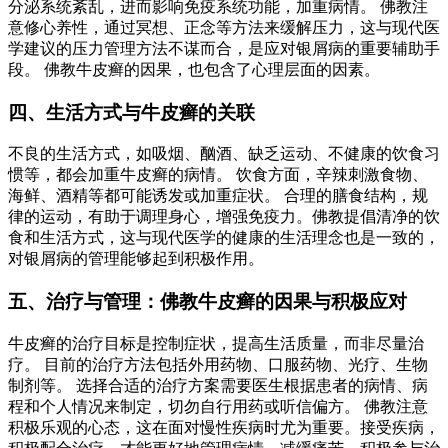
分泌系统紊乱，进而影响免疫系统功能，加重病情。 佛教注
意修心养性，通过冥想、正念等方法来缓解压力，这与现代医
学建议的压力管理方法不谋而合，是应对银屑病的重要辅助手
段。 佛教牛皮癣的因果，也包含了心理层面的因素。
四、生活方式与牛皮癣的关联
不良的生活方式，如吸烟、酗酒、缺乏运动、不健康的饮食习
惯等，都会加重牛皮癣的病情。 饮食方面，辛辣刺激食物、
海鲜、酒精等都可能诱发或加重症状。 合理的膳食结构，规
律的运动，有助于调理身心，增强免疫力。佛教提倡清净的饮
食和生活方式，这与现代医学的健康的生活理念也是一致的，
对银屑病的管理能够起到积极作用。
五、治疗与管理：佛教牛皮癣的因果与积极应对
牛皮癣的治疗目标是控制症状，提高生活质量，而非尽量治
疗。 目前的治疗方法包括外用药物、口服药物、光疗、生物
制剂等。 选择合适的治疗方案需要医生根据患者的病情、病
程和个人情况来制定，切勿自行用药或听信偏方。 佛教注意
积极乐观的心态，这在面对慢性疾病时尤为重要。接受疾病，