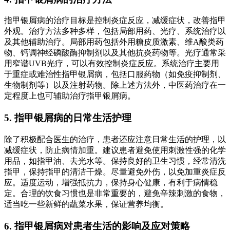
指甲银屑病的治疗目标是控制炎症反应，减缓症状，改善指甲
外观。治疗方法多种多样，包括局部用药、光疗、系统治疗以
及其他辅助治疗。局部用药包括外用糖皮质激素、维A酸类药
物、钙调神经磷酸酶抑制剂以及其他抗炎药物等。光疗通常采
用窄谱UVB光疗，可以有效控制炎症反应。系统治疗主要用
于重症或难治性指甲银屑病，包括口服药物（如免疫抑制剂、
生物制剂等）以及注射药物。除上述方法外，中医药治疗在一
定程度上也可辅助治疗指甲银屑病。
5. 指甲银屑病的日常生活护理
除了积极配合医生的治疗，患者还应注意日常生活的护理，以
减缓症状，防止病情加重。建议患者避免使用刺激性强的化学
用品，如指甲油、去光水等。保持良好的卫生习惯，经常清洗
指甲，保持指甲的清洁干燥。尽量避免外伤，以免加重炎症反
应。适度运动，增强抵抗力，保持身心健康，有利于病情稳
定。合理的饮食习惯也是非常重要的，避免辛辣刺激的食物，
适当吃一些新鲜的蔬菜水果，保证营养均衡。
6. 指甲银屑病对患者生活的影响及应对策略