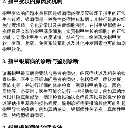
2. 指甲变软的原因及机制
指甲变软的问题本身原因是银屑病炎症反应破坏了指甲的正常
生长过程。银屑病是一种慢性炎症性皮肤病，其特征是表皮细
胞过度增殖、分化异常以及炎症细胞浸润。在指甲银屑病中，
炎症反应会影响指甲基质细胞（负责指甲生长的细胞）的正常
功能，导致指甲生长速度减慢、结构异常，终表现为指甲变
软、变薄、脆弱。免疫系统紊乱以及其他并发因素也可能加剧
指甲软化。
3. 指甲银屑病的诊断与鉴别诊断
诊断指甲银屑病需要结合患者的病史、临床症状以及相关的检
查结果。医生会仔细询问患者的病史，包括病程、症状发展、
家族史等，并进行详细的体格检查，观察指甲的形态、颜色、
质地等。必要时，医生可能会进行一些辅助检查，例如真菌培
养以排除真菌感染、病理检查以确认炎症反应以及影像学检查
以评估指甲基质的损伤程度。鉴别诊断需要排除其他可能引起
指甲异常的疾病，例如真菌感染、银屑病性关节炎，真菌性甲
病、脓疱型银屑病等。
4. 指甲银屑病的治疗方法