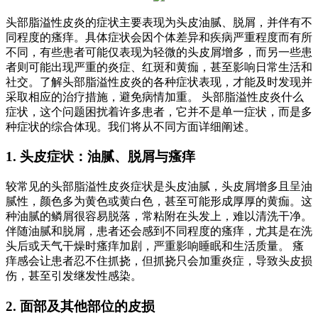
头部脂溢性皮炎的症状主要表现为头皮油腻、脱屑，并伴有不
同程度的瘙痒。具体症状会因个体差异和疾病严重程度而有所
不同，有些患者可能仅表现为轻微的头皮屑增多，而另一些患
者则可能出现严重的炎症、红斑和黄痂，甚至影响日常生活和
社交。了解头部脂溢性皮炎的各种症状表现，才能及时发现并
采取相应的治疗措施，避免病情加重。 头部脂溢性皮炎什么
症状，这个问题困扰着许多患者，它并不是单一症状，而是多
种症状的综合体现。我们将从不同方面详细阐述。
1. 头皮症状：油腻、脱屑与瘙痒
较常见的头部脂溢性皮炎症状是头皮油腻，头皮屑增多且呈油
腻性，颜色多为黄色或黄白色，甚至可能形成厚厚的黄痂。这
种油腻的鳞屑很容易脱落，常粘附在头发上，难以清洗干净。
伴随油腻和脱屑，患者还会感到不同程度的瘙痒，尤其是在洗
头后或天气干燥时瘙痒加剧，严重影响睡眠和生活质量。 瘙
痒感会让患者忍不住抓挠，但抓挠只会加重炎症，导致头皮损
伤，甚至引发继发性感染。
2. 面部及其他部位的皮损