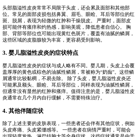
头部脂溢性皮炎常常不局限于头皮，还会累及面部和其他部
位。常见的面部皮损包括鼻翼、眉毛、眼睑、耳后等部位的红
斑、脱屑，表现为轻微的红肿和干燥脱皮。 严重时，面部皮
损可能伴有瘙痒和灼热感，影响美观，降低患者自信心。 胸
部、背部等部位也可能出现黄红色斑片，覆盖有油腻的鳞屑，
这些区域的皮脂腺较为丰富，更容易受到影响。
3. 婴儿脂溢性皮炎的症状特点
婴儿脂溢性皮炎的症状与成人略有不同。婴儿期，头皮上会覆
盖厚厚的黄色或棕色的油腻性鳞屑，常被称为“奶痂”。这些鳞
屑通常比较黏稠，不易去除。 除了头皮，婴儿脂溢性皮炎还
可能累及额头、眼睑、耳后等部位，同样表现为油腻性鳞屑，
但通常没有显然的红肿和瘙痒。值得注意的是，婴儿脂溢性皮
炎通常在几个月内自行缓解，不需要特殊治疗。
4. 其他伴随症状
除了上述主要的皮肤表现，一些患者还会伴有其他症状，例如
头皮疼痛、头皮紧绷感等。 一些患者在病情严重时，可能会
出现轻度发热、淋巴结肿大等全身症状，这些症状通常是由于